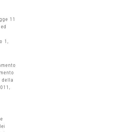
egge 11
 ed
o 1,
lamento
amento
 della
2011,
 e
dei