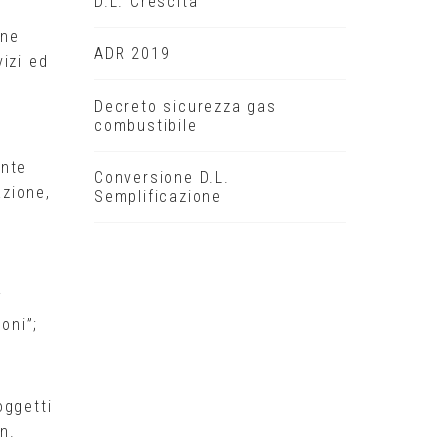
D.L. Crescita
one
ADR 2019
vizi ed
Decreto sicurezza gas
combustibile
ente
Conversione D.L.
azione,
Semplificazione
i
oni”;
oggetti
n.