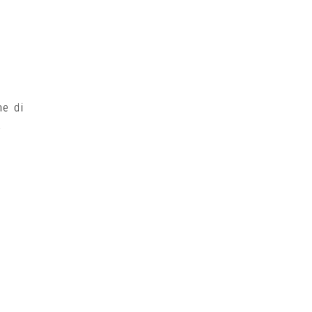
ne di
a
l