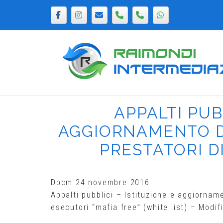
Passa
al
contenuto
Home
APPALTI PUB
AGGIORNAMENTO DE
PRESTATORI D
Dpcm 24 novembre 2016
Appalti pubblici – Istituzione e aggiornamen
esecutori “mafia free” (white list) – Modi