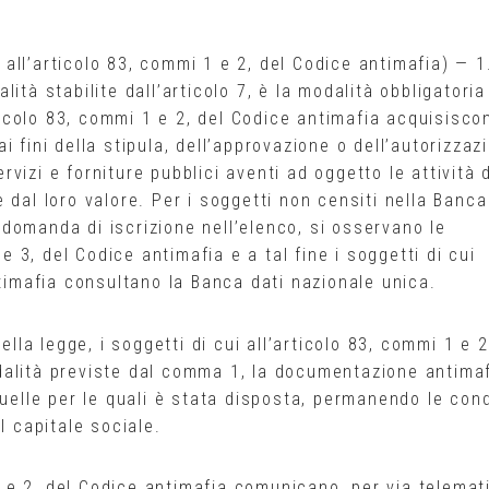
i all’articolo 83, commi 1 e 2, del Codice antimafia) — 1
ità stabilite dall’articolo 7, è la modalità obbligatoria
rticolo 83, commi 1 e 2, del Codice antimafia acquisisco
 fini della stipula, dell’approvazione o dell’autorizzaz
ervizi e forniture pubblici aventi ad oggetto le attività 
 dal loro valore. Per i soggetti non censiti nella Banca
domanda di iscrizione nell’elenco, si osservano le
 e 3, del Codice antimafia e a tal fine i soggetti di cui
ntimafia consultano la Banca dati nazionale unica.
ella legge, i soggetti di cui all’articolo 83, commi 1 e 2
dalità previste dal comma 1, la documentazione antima
quelle per le quali è stata disposta, permanendo le cond
l capitale sociale.
 1 e 2, del Codice antimafia comunicano, per via telemat