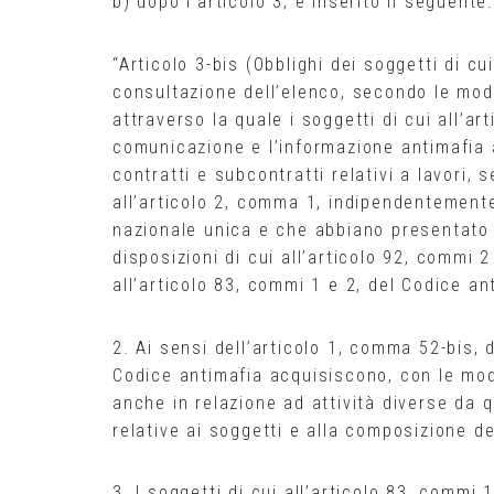
b) dopo l’articolo 3, è inserito il seguente:
“Articolo 3-bis (Obblighi dei soggetti di cu
consultazione dell’elenco, secondo le modal
attraverso la quale i soggetti di cui all’a
comunicazione e l’informazione antimafia ai
contratti e subcontratti relativi a lavori, s
all’articolo 2, comma 1, indipendentemente
nazionale unica e che abbiano presentato 
disposizioni di cui all’articolo 92, commi 2
all’articolo 83, commi 1 e 2, del Codice a
2. Ai sensi dell’articolo 1, comma 52-bis, d
Codice antimafia acquisiscono, con le mo
anche in relazione ad attività diverse da 
relative ai soggetti e alla composizione de
3. I soggetti di cui all’articolo 83, commi