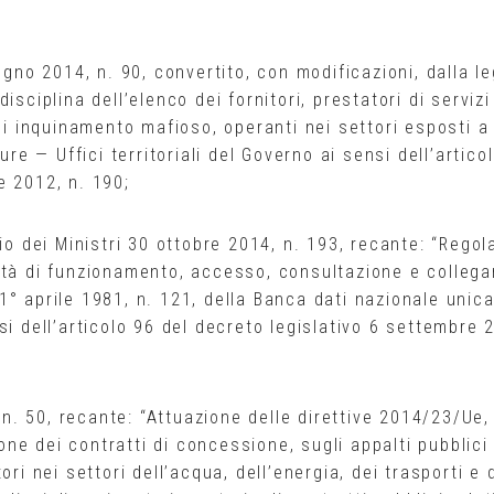
ugno 2014, n. 90, convertito, con modificazioni, dalla l
sciplina dell’elenco dei fornitori, prestatori di servizi
 di inquinamento mafioso, operanti nei settori esposti a
ure — Uffici territoriali del Governo ai sensi dell’articol
e 2012, n. 190;
lio dei Ministri 30 ottobre 2014, n. 193, recante: “Rego
ità di funzionamento, accesso, consultazione e colleg
e 1° aprile 1981, n. 121, della Banca dati nazionale unica
si dell’articolo 96 del decreto legislativo 6 settembre 
, n. 50, recante: “Attuazione delle direttive 2014/23/Ue,
e dei contratti di concessione, sugli appalti pubblici
ri nei settori dell’acqua, dell’energia, dei trasporti e 