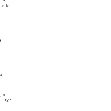
to la
a
tà
, n.
n. 50”.