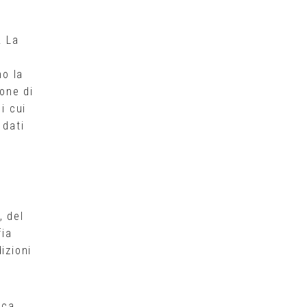
. La
no la
ione di
di cui
 dati
, del
fia
izioni
ica,