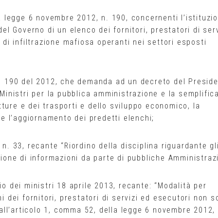
la legge 6 novembre 2012, n. 190, concernenti l’istituzi
del Governo di un elenco dei fornitori, prestatori di ser
 di infiltrazione mafiosa operanti nei settori esposti
 n. 190 del 2012, che demanda ad un decreto del Presid
 Ministri per la pubblica amministrazione e la semplific
rutture e dei trasporti e dello sviluppo economico, la
e e l’aggiornamento dei predetti elenchi;
 n. 33, recante “Riordino della disciplina riguardante gl
sione di informazioni da parte di pubbliche Amministrazi
io dei ministri 18 aprile 2013, recante: “Modalità per
i dei fornitori, prestatori di servizi ed esecutori non s
i all’articolo 1, comma 52, della legge 6 novembre 2012, 