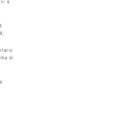
ivi a
8
4;
etario
rma di
a