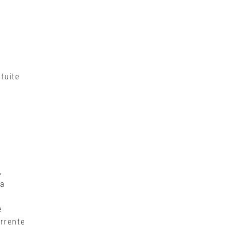
tuite
,
la
e
orrente