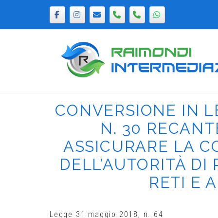
Passa
al
contenuto
Home
CONVERSIONE IN LE
N. 30 RECANT
ASSICURARE LA C
DELL’AUTORITÀ DI
RETI E 
Legge 31 maggio 2018, n. 64