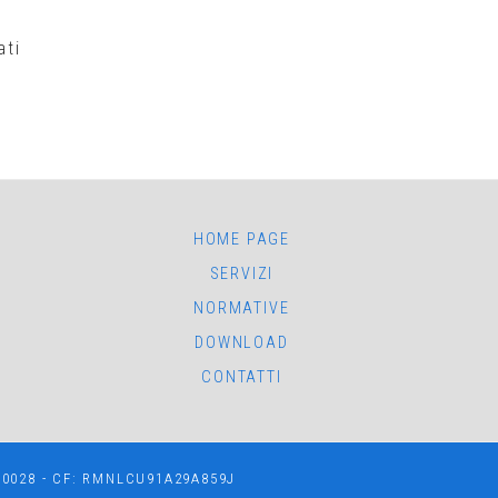
ati
.
HOME PAGE
SERVIZI
NORMATIVE
DOWNLOAD
CONTATTI
1610028 - CF: RMNLCU91A29A859J