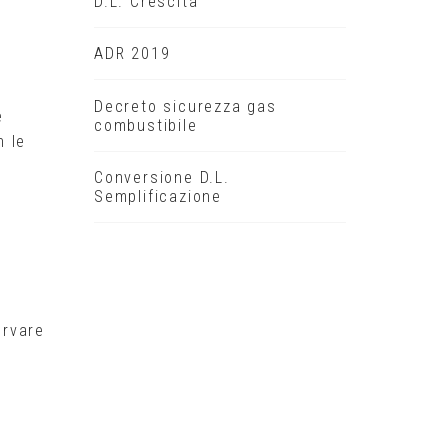
D.L. Crescita
ADR 2019
Decreto sicurezza gas
e
combustibile
n le
Conversione D.L.
Semplificazione
ervare